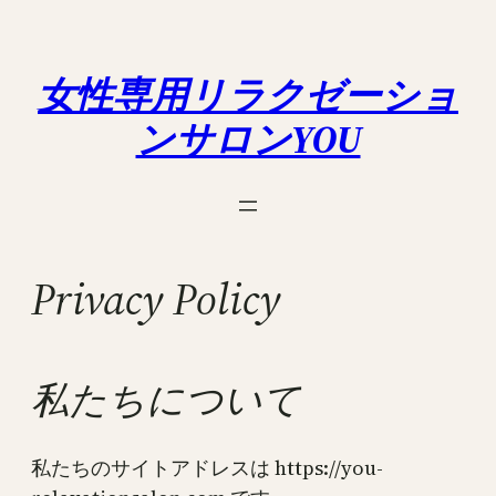
内
容
を
女性専用リラクゼーショ
ス
ンサロンYOU
キ
ッ
プ
Privacy Policy
私たちについて
私たちのサイトアドレスは https://you-