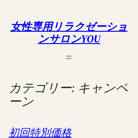
内
容
を
女性専用リラクゼーショ
ス
ンサロンYOU
キ
ッ
プ
カテゴリー:
キャンペ
ーン
初回特別価格